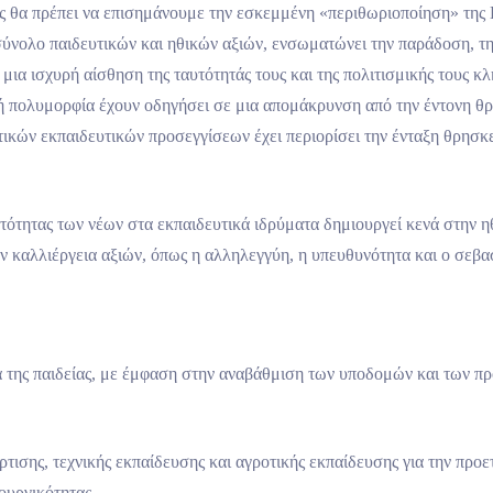
κές θα πρέπει να επισημάνουμε την εσκεμμένη «περιθωριοποίηση» τη
νολο παιδευτικών και ηθικών αξιών, ενσωματώνει την παράδοση, τη 
μια ισχυρή αίσθηση της ταυτότητάς τους και της πολιτισμικής τους 
ή πολυμορφία έχουν οδηγήσει σε μια απομάκρυνση από την έντονη θρη
ικών εκπαιδευτικών προσεγγίσεων έχει περιορίσει την ένταξη θρησκ
τότητας των νέων στα εκπαιδευτικά ιδρύματα δημιουργεί κενά στην ηθ
ν καλλιέργεια αξιών, όπως η αλληλεγγύη, η υπευθυνότητα και ο σεβα
 της παιδείας, με έμφαση στην αναβάθμιση των υποδομών και των π
ισης, τεχνικής εκπαίδευσης και αγροτικής εκπαίδευσης για την προε
ιουργικότητας.