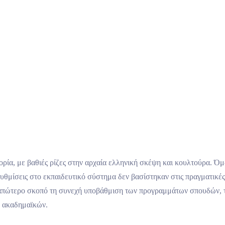
Νεολαία
Πρότυπα
Τομείς
Πολιτισμός
Νέα
Επικοινωνία
ορία, με βαθιές ρίζες στην αρχαία ελληνική σκέψη και κουλτούρα. Όμ
ρυθμίσεις στο εκπαιδευτικό σύστημα δεν βασίστηκαν στις πραγματικέ
 απώτερο σκοπό τη συνεχή υποβάθμιση των προγραμμάτων σπουδών, τ
ν ακαδημαϊκών.