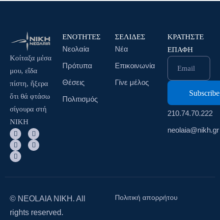
ΕΝΟΤΗΤΕΣ
ΣΕΛΙΔΕΣ
ΚΡΑΤΉΣΤΕ
Νεολαία
Νέα
ΕΠΑΦΉ
Κοίταξα μέσα
Πρότυπα
Επικοινωνία
Email
μου, εἴδα
Θέσεις
Γίνε μέλος
πίστη, ἤξερα
ὄτι θά φτάσω
Πολιτισμός
σίγουρα στή
210.74.70.222
ΝΙΚΗ
neolaia@nikh.gr
Πολιτική απορρήτου
© NEOLAIA NIKH. All
rights reserved.