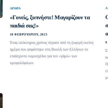
Ά
ΆΡΘΡΑ
Ο
«Γονείς, ξυπνήστε! Μαγαρίζουν τα
σ
παιδιά σας!»
18 ΦΕΒΡΟΥΑΡΊΟΥ, 2025
Ένας ολόκληρος χρόνος πέρασε από τη ζοφερή εκείνη
9
ημέρα που ψηφίστηκε στη Βουλή των Ελλήνων το
Σ
επαίσχυντο νομοσχέδιο για τον «γάμο» των
κ
ομοφυλόφιλων.
Π
ε
μ