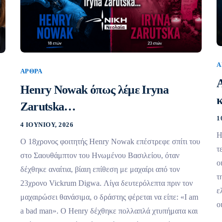
Ά
ΆΡΘΡΑ
Α
Henry Nowak όπως λέμε Iryna
κ
Zarutska…
1
4 ΙΟΥΝΊΟΥ, 2026
Η
Ο 18χρονος φοιτητής Henry Nowak επέστρεφε σπίτι του
τ
στο Σαουθάμπτον του Ηνωμένου Βασιλείου, όταν
ο
δέχθηκε αναίτια, βίαιη επίθεση με μαχαίρι από τον
τ
23χρονο Vickrum Digwa. Λίγα δευτερόλεπτα πριν τον
ε
μαχαιρώσει θανάσιμα, ο δράστης φέρεται να είπε: «I am
ο
a bad man». Ο Henry δέχθηκε πολλαπλά χτυπήματα και