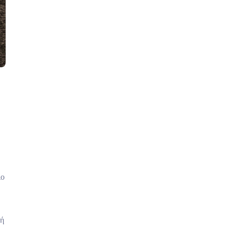
ιο
κή